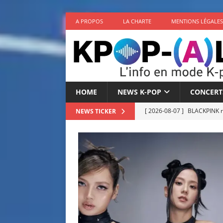
A PROPOS
LA CHARTE
MENTIONS LÉGALES
HOME
NEWS K-POP
CONCERT
[ 2026-08-07 ]
BLACKPINK r
NEWS TICKER
[ 2026-08-06 ]
MONSTA X an
NEWS K-POP
[ 2026-08-06 ]
THE BOYZ off
K-POP
[ 2026-08-05 ]
TUNEXX ann
[ 2026-08-05 ]
82MAJOR pré