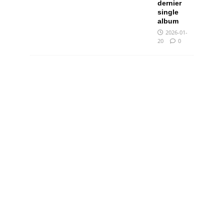
dernier
single
album
2026-01-
20
0