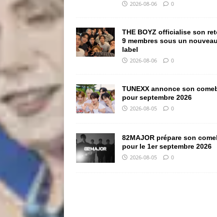
2026-08-06
0
THE BOYZ officialise son ret
9 membres sous un nouvea
label
2026-08-06
0
TUNEXX annonce son come
pour septembre 2026
2026-08-05
0
82MAJOR prépare son come
pour le 1er septembre 2026
2026-08-05
0