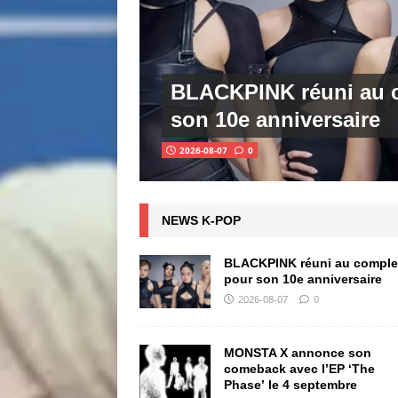
BLACKPINK réuni au 
son 10e anniversaire
2026-08-07
0
NEWS K-POP
BLACKPINK réuni au comple
pour son 10e anniversaire
2026-08-07
0
MONSTA X annonce son
comeback avec l’EP ‘The
Phase’ le 4 septembre