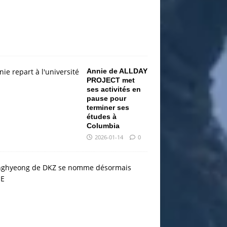
-
1
4
0
Annie de ALLDAY
PROJECT met
ses activités en
pause pour
terminer ses
études à
Columbia
2026-01-14
0
D
K
Z
:
J
o
n