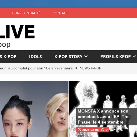
CONFIDENTIALITÉ
CONTACT
S K-POP
IDOLS
K-POP STORY
PROFILS KPOP
éuni au complet pour son 10e anniversaire
NEWS K-POP
nonce son comeback avec l’EP ‘The Phase’ le 4 septembre
icialise son retour à 9 membres sous un nouveau label
NEWS
MONSTA X annonce son
comeback avec l’EP ‘The
once son comeback pour septembre 2026
NEWS K-POP
Phase’ le 4 septembre
2026-08-06
0
pare son comeback pour le 1er septembre 2026
NEWS K-POP