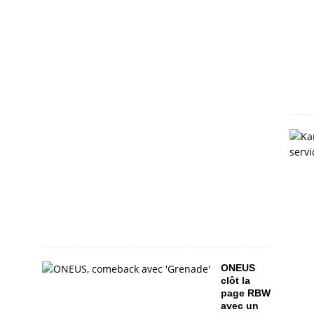
e
m
b
r
e
s
2
0
2
6
-
0
4
-
2
0
0
ONEUS
clôt la
page RBW
avec un