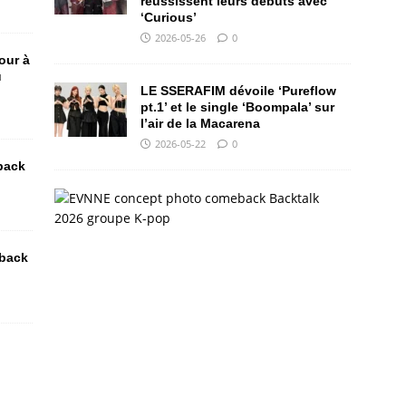
réussissent leurs débuts avec
‘Curious’
2026-05-26
0
our à
u
LE SSERAFIM dévoile ‘Pureflow
pt.1’ et le single ‘Boompala’ sur
l’air de la Macarena
2026-05-22
0
back
E
V
N
N
back
E
f
a
i
t
s
o
n
c