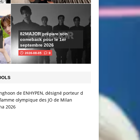
82MAJOR prépare son
comeback pour le 1er
septembre 2026
2026-08-05
0
DOLS
S
u
n
g
h
o
o
n
(