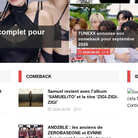
complet pour
TUNEXX annonce son
comeback pour septembre
2026
2026-08-05
0
COMEBACK
I
t
Samuel revient avec l’album
‘SAMUELiTO’ et le titre ‘ZIGI-ZIGI-
ZIGI’
2026-06-08
0
AND2BLE : les anciens de
ZEROBASEONE et EVNNE