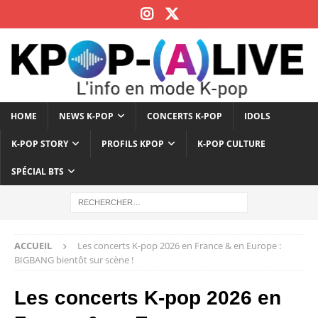
HOME
NEWS K-POP
CONCERTS K-POP
IDOLS
K-POP STORY
PROFILS KPOP
K-POP CULTURE
SPÉCIAL BTS
ACCUEIL
Les concerts K-pop 2026 en France & en Europe :
BIGBANG bientôt sur scène !
Les concerts K-pop 2026 en