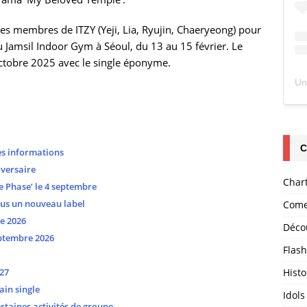
es membres de ITZY (Yeji, Lia, Ryujin, Chaeryeong) pour
 Jamsil Indoor Gym à Séoul, du 13 au 15 février. Le
 octobre 2025 avec le single éponyme.
C
es informations
versaire
Char
 Phase’ le 4 septembre
ous un nouveau label
Come
e 2026
Déco
ptembre 2026
Flas
Histo
27
ain single
Idols
taines activités de groupe