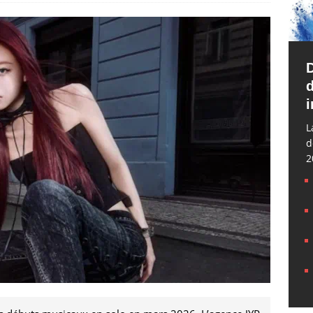
d
i
L
d
2