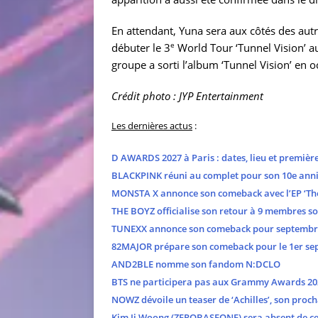
En attendant, Yuna sera aux côtés des autr
e
débuter le 3
World Tour ‘Tunnel Vision’ au
groupe a sorti l’album ‘Tunnel Vision’ en
Crédit photo : JYP Entertainment
Les dernières actus
:
D AWARDS 2027 à Paris : dates, lieu et premièr
BLACKPINK réuni au complet pour son 10e anni
MONSTA X annonce son comeback avec l’EP ‘The
THE BOYZ officialise son retour à 9 membres s
TUNEXX annonce son comeback pour septembr
82MAJOR prépare son comeback pour le 1er se
AND2BLE nomme son fandom N:DCLO
BTS ne participera pas aux Grammy Awards 20
NOWZ dévoile un teaser de ‘Achilles’, son proch
Kim Ji Woong (ZEROBASEONE) sera absent de cer