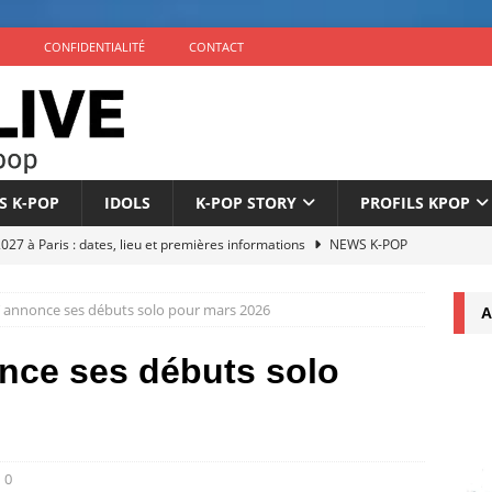
CONFIDENTIALITÉ
CONTACT
S K-POP
IDOLS
K-POP STORY
PROFILS KPOP
7 à Paris : dates, lieu et premières informations
NEWS K-POP
éuni au complet pour son 10e anniversaire
NEWS K-POP
 annonce ses débuts solo pour mars 2026
A
nonce son comeback avec l’EP ‘The Phase’ le 4 septembre
nce ses débuts solo
icialise son retour à 9 membres sous un nouveau label
NEWS
once son comeback pour septembre 2026
NEWS K-POP
0