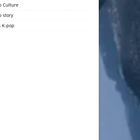
p Culture
 story
 K-pop