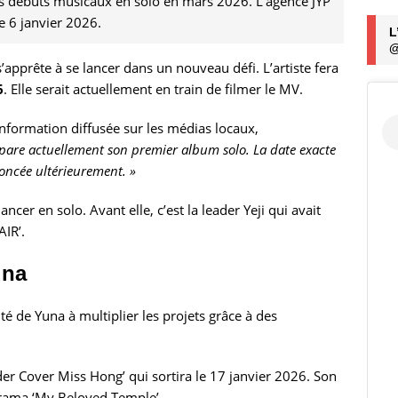
s débuts musicaux en solo en mars 2026. L’agence JYP
e 6 janvier 2026.
L
@
’apprête à se lancer dans un nouveau défi. L’artiste fera
6
. Elle serait actuellement en train de filmer le MV.
information diffusée sur les médias locaux,
épare actuellement son premier album solo. La date exacte
noncée ultérieurement. »
cer en solo. Avant elle, c’est la leader Yeji qui avait
AIR’.
una
té de Yuna à multiplier les projets grâce à des
nder Cover Miss Hong’ qui sortira le 17 janvier 2026. Son
 drama ‘My Beloved Temple’.