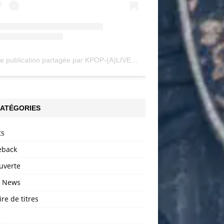
Une publication partagée par KPOP-(A)LIVE (@my_kpopalive)
ATÉGORIES
ts
back
uverte
h News
ire de titres