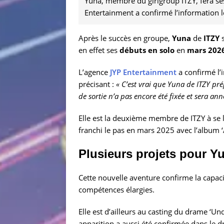
Yuna, membre du girlgroup ITZY, fera se
Entertainment a confirmé l’information l
Après le succès en groupe,
Yuna
de
ITZY
s
en effet ses
débuts en solo
en
mars 202
L’agence
JYP Entertainment
a confirmé l’
précisant :
« C’est vrai que Yuna de ITZY pr
de sortie n’a pas encore été fixée et sera an
Elle est la deuxième membre de ITZY à se lan
franchi le pas en mars 2025 avec l’album ‘
Plusieurs projets pour Y
Cette nouvelle aventure confirme la capaci
compétences élargies.
Elle est d’ailleurs au casting du drame ‘U
apparition a aussi été confirmée dans le