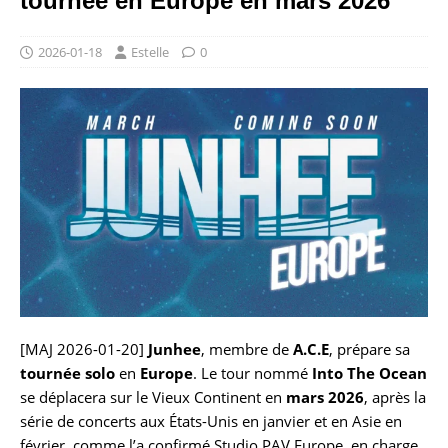
tournée en Europe en mars 2026
2026-01-18
Estelle
0
[MAJ 2026-01-20]
Junhee
, membre de
A.C.E
, prépare sa
tournée solo
en
Europe
. Le tour nommé
Into The Ocean
se déplacera sur le Vieux Continent en
mars 2026
, après la
série de concerts aux États-Unis en janvier et en Asie en
février, comme l’a confirmé Studio PAV Europe, en charge