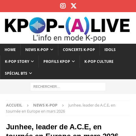
HOME
NEWS K-POP
CONCERTS K-POP
IDOLS
K-POP STORY
PROFILS KPOP
K-POP CULTURE
SPÉCIAL BTS
ACCUEIL
NEWS K-POP
Junhee, leader de A.C.E, en
tournée en Europe en mars 2026
Junhee, leader de A.C.E, en