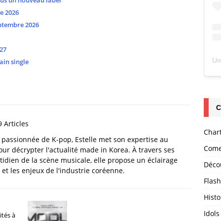
ous un nouveau label
e 2026
ptembre 2026
27
ain single
C
 Articles
Char
t passionnée de K-pop, Estelle met son expertise au
Come
our décrypter l'actualité made in Korea. À travers ses
tidien de la scène musicale, elle propose un éclairage
Déco
et les enjeux de l'industrie coréenne.
Flas
Histo
Idols
tés à