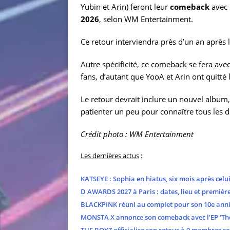
Yubin et Arin) feront leur
comeback
avec 
2026
, selon WM Entertainment.
Ce retour interviendra près d’un an après l
Autre spécificité, ce comeback se fera av
fans, d’autant que YooA et Arin ont quitté
Le retour devrait inclure un nouvel album,
patienter un peu pour connaître tous les d
Crédit photo : WM Entertainment
Les dernières actus
:
KATSEYE : Sophia en hiatus, six mois après cel
D AWARDS 2027 à Paris : dates, lieu et premièr
BLACKPINK réuni au complet pour son 10e anni
MONSTA X annonce son comeback avec l’EP ‘The