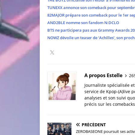
THE BOYZ officialise son retour à 9 membres s
TUNEXX annonce son comeback pour septembr
82MAJOR prépare son comeback pour le 1er se
AND2BLE nomme son fandom N:DCLO
BTS ne participera pas aux Grammy Awards 20
NOWZ dévoile un teaser de ‘Achilles’, son proch
A propos Estelle
269
Journaliste spécialisée e
service de Kpop-(A)live p
analyses et son suivi quo
précis sur les comebacks 
PRÉCÉDENT
ZEROBASEONE poursuit ses activi