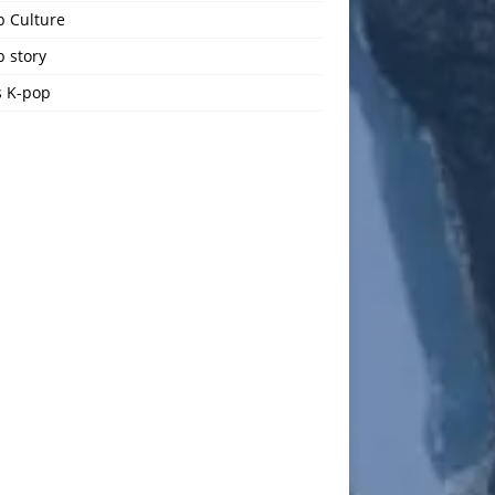
p Culture
 story
 K-pop