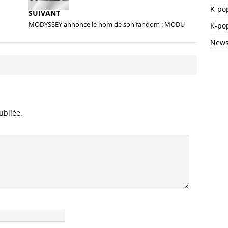
K-po
SUIVANT
MODYSSEY annonce le nom de son fandom : MODU
K-pop
News
ubliée.