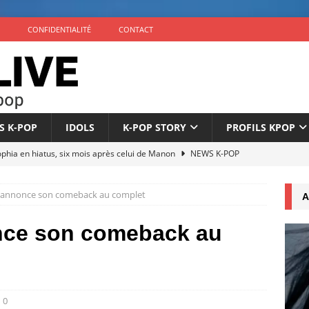
CONFIDENTIALITÉ
CONTACT
S K-POP
IDOLS
K-POP STORY
PROFILS KPOP
phia en hiatus, six mois après celui de Manon
NEWS K-POP
7 à Paris : dates, lieu et premières informations
NEWS K-POP
annonce son comeback au complet
A
éuni au complet pour son 10e anniversaire
NEWS K-POP
nonce son comeback avec l’EP ‘The Phase’ le 4 septembre
ce son comeback au
icialise son retour à 9 membres sous un nouveau label
NEWS
0