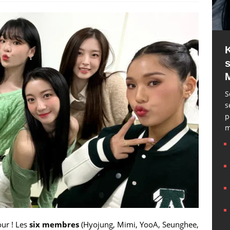
s
S
s
p
m
ur ! Les
six membres
(Hyojung, Mimi, YooA, Seunghee,