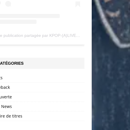
Une publication partagée par KPOP-(A)LIVE (@my_kpopalive)
ATÉGORIES
ts
back
uverte
h News
ire de titres