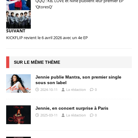
QQQ : KB, LOVE et Nine publient leur premier EP
‘QtoresQ’
SUIVANT
KICKFLIP revient le 6 avril 2026 avec un 4e EP
SUR LE MÊME THÈME
Jennie publie Mantra, son premier single
sous son label
2024-10-11
La rédaction
0
Jennie, en concert surprise à Paris
2025-03-11
La rédaction
0