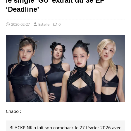
le single ‘Go’ extrait du 3e EP
‘Deadline’
2026-02-27
Estelle
0
Chapô :
BLACKPINK a fait son comeback le 27 février 2026 avec