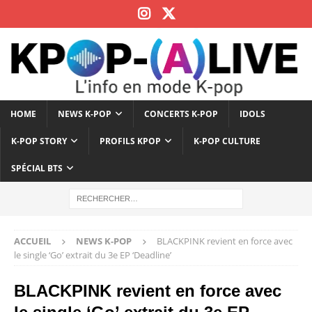
HOME
NEWS K-POP
CONCERTS K-POP
IDOLS
K-POP STORY
PROFILS KPOP
K-POP CULTURE
SPÉCIAL BTS
ACCUEIL
NEWS K-POP
BLACKPINK revient en force avec
le single ‘Go’ extrait du 3e EP ‘Deadline’
BLACKPINK revient en force avec