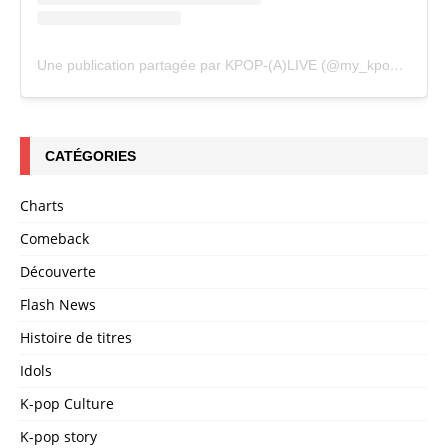
Une publication partagée par KPOP-(A)LIVE (@my_kpopalive)
CATÉGORIES
Charts
Comeback
Découverte
Flash News
Histoire de titres
Idols
K-pop Culture
K-pop story