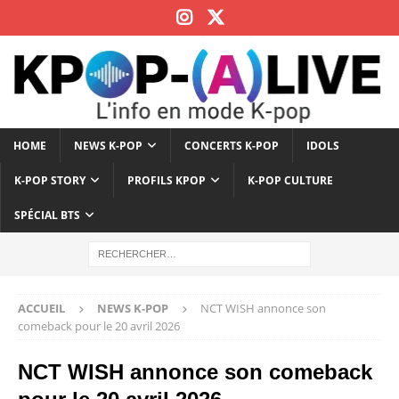
HOME
NEWS K-POP
CONCERTS K-POP
IDOLS
K-POP STORY
PROFILS KPOP
K-POP CULTURE
SPÉCIAL BTS
ACCUEIL
NEWS K-POP
NCT WISH annonce son
comeback pour le 20 avril 2026
NCT WISH annonce son comeback