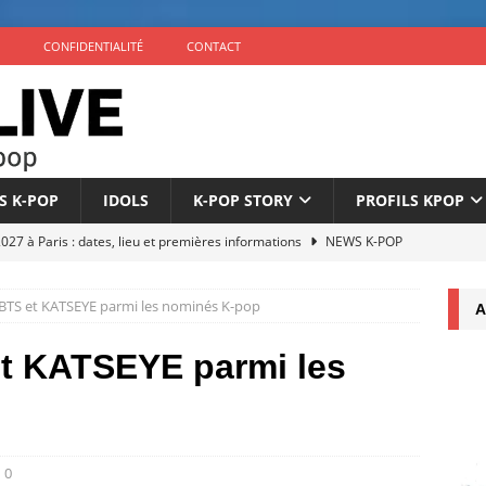
CONFIDENTIALITÉ
CONTACT
S K-POP
IDOLS
K-POP STORY
PROFILS KPOP
7 à Paris : dates, lieu et premières informations
NEWS K-POP
éuni au complet pour son 10e anniversaire
NEWS K-POP
BTS et KATSEYE parmi les nominés K-pop
A
nonce son comeback avec l’EP ‘The Phase’ le 4 septembre
t KATSEYE parmi les
icialise son retour à 9 membres sous un nouveau label
NEWS
once son comeback pour septembre 2026
NEWS K-POP
0