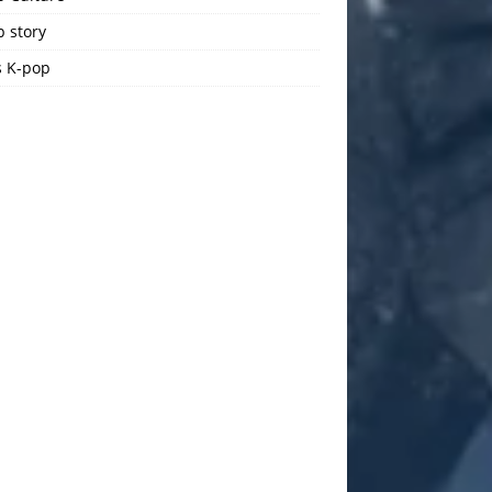
 story
 K-pop