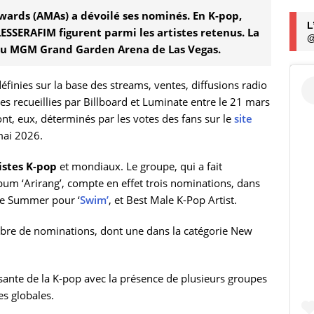
wards (AMAs) a dévoilé ses nominés. En K-pop,
L
ESSERAFIM figurent parmi les artistes retenus. La
@
 au MGM Grand Garden Arena de Las Vegas.
éfinies sur la base des streams, ventes, diffusions radio
es recueillies par Billboard et Luminate entre le 21 mars
nt, eux, déterminés par les votes des fans sur le
site
 mai 2026.
istes K-pop
et mondiaux. Le groupe, qui a fait
bum ‘Arirang’, compte en effet trois nominations, dans
the Summer pour ‘
Swim’
, et Best Male K-Pop Artist.
re de nominations, dont une dans la catégorie New
sante de la K-pop avec la présence de plusieurs groupes
s globales.