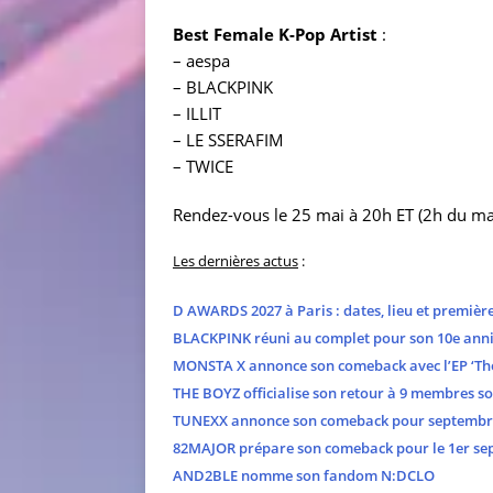
Best Female K-Pop Artist
:
– aespa
– BLACKPINK
– ILLIT
– LE SSERAFIM
– TWICE
Rendez-vous le 25 mai à 20h ET (2h du mati
Les dernières actus
:
D AWARDS 2027 à Paris : dates, lieu et premièr
BLACKPINK réuni au complet pour son 10e anni
MONSTA X annonce son comeback avec l’EP ‘The
THE BOYZ officialise son retour à 9 membres s
TUNEXX annonce son comeback pour septembr
82MAJOR prépare son comeback pour le 1er se
AND2BLE nomme son fandom N:DCLO