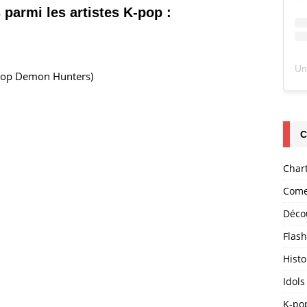
parmi les artistes K-pop :
pop Demon Hunters)
C
Char
Come
Déco
Flas
Histo
Idols
K-po