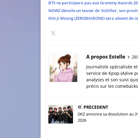
BTS ne participera pas aux Grammy Awards 20
NOWZ dévoile un teaser de ‘Achilles’, son proch
Kim Ji Woong (ZEROBASEONE) sera absent de cer
A propos Estelle
269
Journaliste spécialisée e
service de Kpop-(A)live p
analyses et son suivi quo
précis sur les comebacks 
PRÉCÉDENT
DKZ annonce sa dissolution au 3
2026