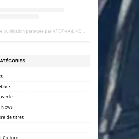
Une publication partagée par KPOP-(A)LIVE (@my_kpopalive)
ATÉGORIES
ts
back
uverte
h News
ire de titres
p Culture