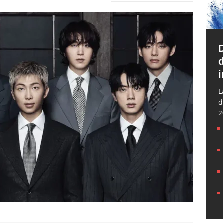
d
i
L
d
2