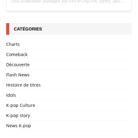
Une publication partagée par KPOP-(A)LIVE (@my_kpopalive)
CATÉGORIES
Charts
Comeback
Découverte
Flash News
Histoire de titres
Idols
K-pop Culture
K-pop story
News K-pop