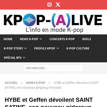
HOME
NEWS K-POP
CONCERTS K-POP
IDOLS
K-POP STORY
PROFILS KPOP
K-POP CULTURE
SPÉCIAL BTS
ACCUEIL
NEWS K-POP
HYBE et Geffen dévoilent SAINT
SATINE, son nouveau girlgroup mondial
HYBE et Geffen dévoilent SAINT