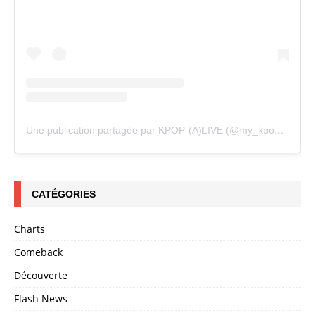
Une publication partagée par KPOP-(A)LIVE (@my_kpopalive)
CATÉGORIES
Charts
Comeback
Découverte
Flash News