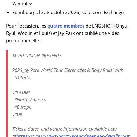
Wembley
Édimbourg : le 28 octobre 2026, salle Corn Exchange
Pour l’occasion, les
quatre membres
de LNGSHOT (Ohyul,
Ryul, Woojin et Louis) et Jay Park ont publié une vidéo
promotionnelle :
MORE VISION PRESENTS
2026 Jay Park World Tour [Serenades & Body Rolls] with
LNGSHOT
📍LATAM
📍North America
📍Europe
📍UK
Tickets, dates, and venue information available now
at
https://t.co/rSHEPIS5a1
#SerenadesAndBodyRollsTour