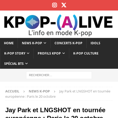
HOME
NEWS K-POP
CONCERTS K-POP
IDOLS
K-POP STORY
PROFILS KPOP
K-POP CULTURE
SPÉCIAL BTS
ACCUEIL
NEWS K-POP
Jay Park et LNGSHOT en tournée
européenne : Paris le 20 octobre
Jay Park et LNGSHOT en tournée