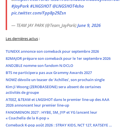
#JayPark
#LNGSHOT
@LNGSHOT4sho
pic.twitter.com/Fpp8p29Zsn
— TEAM JAY PARK (@Team_JayPark)
June 9, 2026
Les dernières actus
:
TUNEXX annonce son comeback pour septembre 2026
82MAJOR prépare son comeback pour le 1er septembre 2026
AND2BLE nomme son fandom N:DCLO
BTS ne participera pas aux Grammy Awards 2027
NOWZ dévoile un teaser de ‘Achilles’, son prochain single
Kim Ji Woong (ZEROBASEONE) sera absent de certaines
activités de groupe
ATEEZ, &TEAM et LNGSHOT dans le premier line-up des AAA
2026 annoncent leur premier line-up
FANOMENON 2027 : HYBE, SM, JYP et YG lancent leur
« Coachella de la K-pop »
Comeback K-pop août 2026 : STRAY KIDS, NCT 127, KATSEYE …