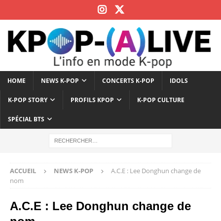
HOME
NEWS K-POP
CONCERTS K-POP
IDOLS
K-POP STORY
PROFILS KPOP
K-POP CULTURE
SPÉCIAL BTS
ACCUEIL
NEWS K-POP
A.C.E : Lee Donghun change de
nom
A.C.E : Lee Donghun change de