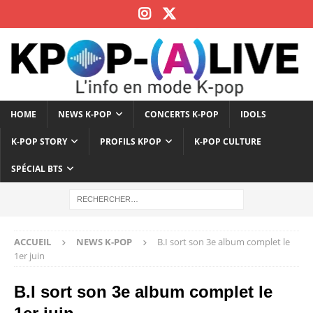
HOME
NEWS K-POP
CONCERTS K-POP
IDOLS
K-POP STORY
PROFILS KPOP
K-POP CULTURE
SPÉCIAL BTS
ACCUEIL
NEWS K-POP
B.I sort son 3e album complet le
1er juin
B.I sort son 3e album complet le