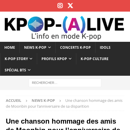
HOME
NEWS K-POP
CONCERTS K-POP
IDOLS
K-POP STORY
PROFILS KPOP
K-POP CULTURE
SPÉCIAL BTS
ACCUEIL
NEWS K-POP
Une chanson hommage des amis
de Moonbin pour l’anniversaire de sa disparition
Une chanson hommage des amis