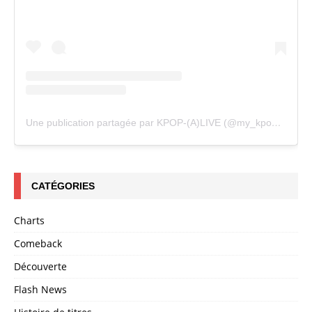
Une publication partagée par KPOP-(A)LIVE (@my_kpopalive)
CATÉGORIES
Charts
Comeback
Découverte
Flash News