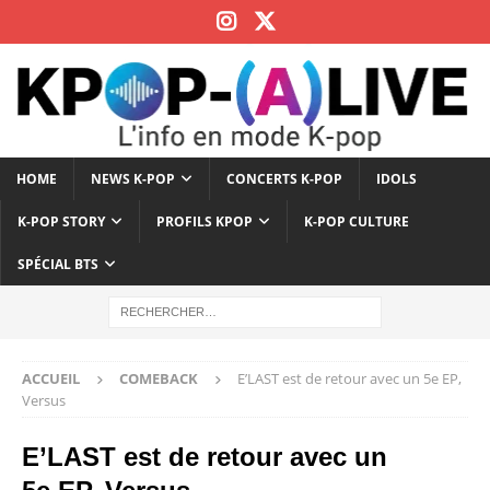
HOME
NEWS K-POP
CONCERTS K-POP
IDOLS
K-POP STORY
PROFILS KPOP
K-POP CULTURE
SPÉCIAL BTS
ACCUEIL
COMEBACK
E’LAST est de retour avec un 5e EP,
Versus
E’LAST est de retour avec un