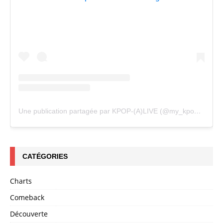
Une publication partagée par KPOP-(A)LIVE (@my_kpopalive)
CATÉGORIES
Charts
Comeback
Découverte