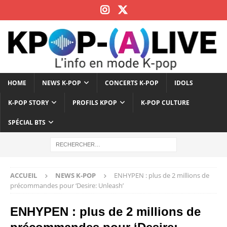
HOME
NEWS K-POP
CONCERTS K-POP
IDOLS
K-POP STORY
PROFILS KPOP
K-POP CULTURE
SPÉCIAL BTS
ACCUEIL
NEWS K-POP
ENHYPEN : plus de 2 millions de
précommandes pour ‘Desire: Unleash’
ENHYPEN : plus de 2 millions de