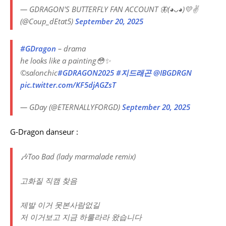
— GDRAGON'S BUTTERFLY FAN ACCOUNT 🦋(◕ᴗ◕)💛✌
(@Coup_dEtat5)
September 20, 2025
#GDragon
– drama
he looks like a painting😳✨️
©️salonchic
#GDRAGON2025
#지드래곤
@IBGDRGN
pic.twitter.com/KF5djAGZsT
— GDay (@ETERNALLYFORGD)
September 20, 2025
G-Dragon danseur :
🎶Too Bad (lady marmalade remix)
고화질 직캠 찾음
제발 이거 못본사람없길
저 이거보고 지금 하룰라라 왔습니다