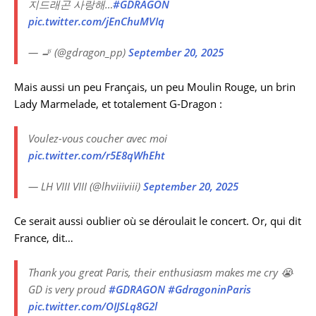
지드래곤 사랑해…
#GDRAGON
pic.twitter.com/jEnChuMVIq
— 🚬 (@gdragon_pp)
September 20, 2025
Mais aussi un peu Français, un peu Moulin Rouge, un brin
Lady Marmelade, et totalement G-Dragon :
Voulez-vous coucher avec moi
pic.twitter.com/r5E8qWhEht
— LH VIII VIII (@lhviiiviii)
September 20, 2025
Ce serait aussi oublier où se déroulait le concert. Or, qui dit
France, dit…
Thank you great Paris, their enthusiasm makes me cry 😭
GD is very proud
#GDRAGON
#GdragoninParis
pic.twitter.com/OIJSLq8G2l