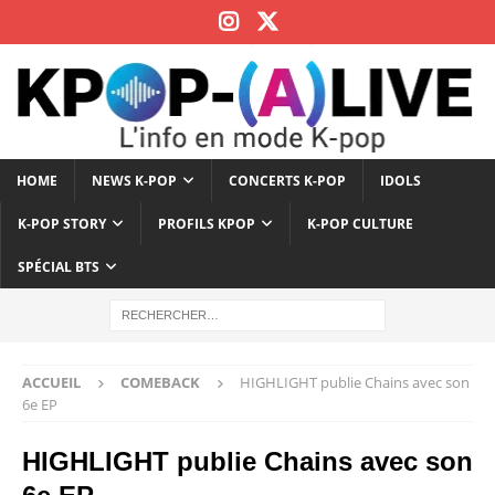
HOME
NEWS K-POP
CONCERTS K-POP
IDOLS
K-POP STORY
PROFILS KPOP
K-POP CULTURE
SPÉCIAL BTS
ACCUEIL
COMEBACK
HIGHLIGHT publie Chains avec son
6e EP
HIGHLIGHT publie Chains avec son