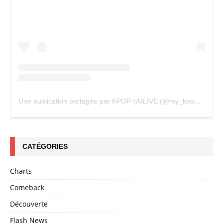
Une publication partagée par KPOP-(A)LIVE (@my_kpopalive)
CATÉGORIES
Charts
Comeback
Découverte
Flash News