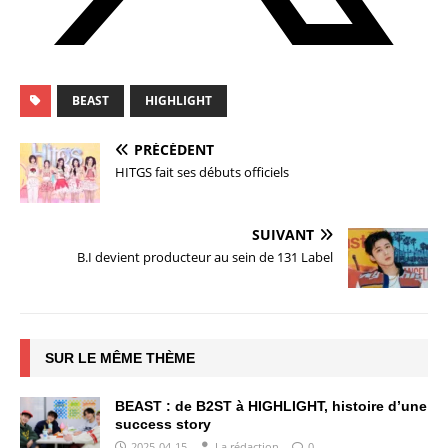
BEAST
HIGHLIGHT
PRÉCÉDENT
HITGS fait ses débuts officiels
SUIVANT
B.I devient producteur au sein de 131 Label
SUR LE MÊME THÈME
BEAST : de B2ST à HIGHLIGHT, histoire d’une
success story
2025-04-15
La rédaction
0