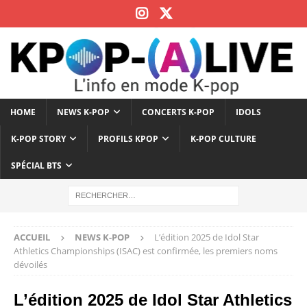
HOME
NEWS K-POP
CONCERTS K-POP
IDOLS
K-POP STORY
PROFILS KPOP
K-POP CULTURE
SPÉCIAL BTS
ACCUEIL
NEWS K-POP
L’édition 2025 de Idol Star
Athletics Championships (ISAC) est confirmée, les premiers noms
dévoilés
L’édition 2025 de Idol Star Athletics