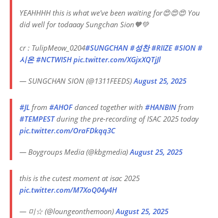
YEAHHHH this is what we've been waiting for😍😍😍 You
did well for todaaay Sungchan Sion🧡💚
cr : TulipMeow_0204
#SUNGCHAN
#성찬
#RIIZE
#SION
#
시온
#NCTWISH
pic.twitter.com/XGjxXQTjJl
— SUNGCHAN SION (@1311FEEDS)
August 25, 2025
#JL
from
#AHOF
danced together with
#HANBIN
from
#TEMPEST
during the pre-recording of ISAC 2025 today
pic.twitter.com/OraFDkqq3C
— Boygroups Media (@kbgmedia)
August 25, 2025
this is the cutest moment at isac 2025
pic.twitter.com/M7XoQ04y4H
— 미☆ (@loungeonthemoon)
August 25, 2025