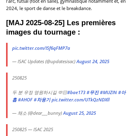
l’arc, futsal (foot en salle), gymnastique notamment et, en
2024, le sport de danse et le breakdance.
[MAJ 2025-08-25] Les premières
images du tournage :
pic.twitter.com/ISf6qFMP7a
— ISAC Updates (@updatesisac)
August 24, 2025
250825
두 분 우정 영원하시길 🫶🏻
#bae173
#무진
#MUZIN
#아
홉
#AHOF
#차웅기
pic.twitter.com/UTkQzNDXll
— 채소 (@dear___bunny)
August 25, 2025
250825 — ISAC 2025