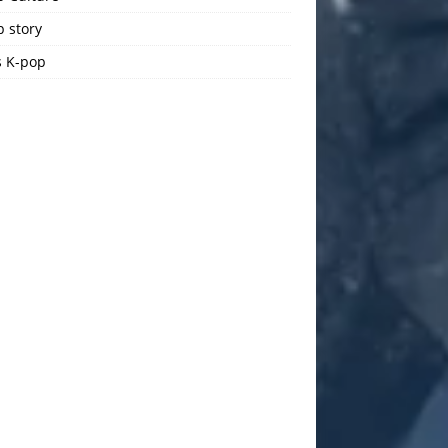
 story
 K-pop