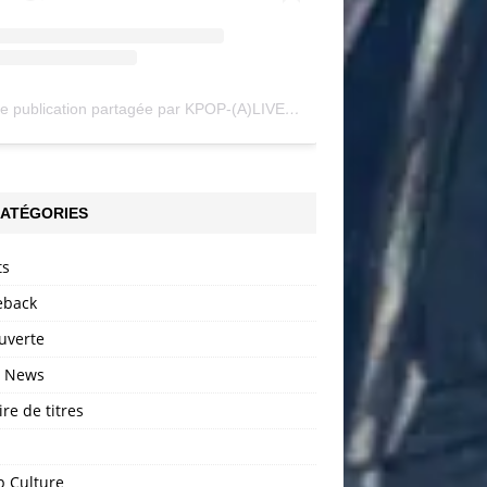
Une publication partagée par KPOP-(A)LIVE (@my_kpopalive)
ATÉGORIES
ts
back
uverte
h News
ire de titres
p Culture