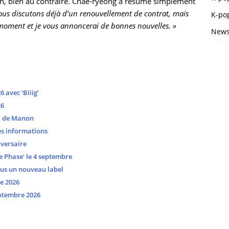
tion, bien au contraire. Chae-ryeong a résumé simplement
 nous discutons déjà d’un renouvellement de contrat, mais
K-pop
e moment et je vous annoncerai de bonnes nouvelles. »
News
avec ‘Biiig’
26
ui de Manon
es informations
versaire
 Phase’ le 4 septembre
ous un nouveau label
e 2026
ptembre 2026