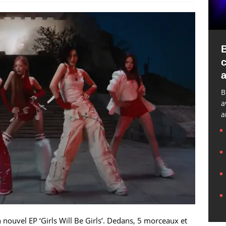
a
B
a
a
 nouvel EP ‘Girls Will Be Girls’. Dedans, 5 morceaux et