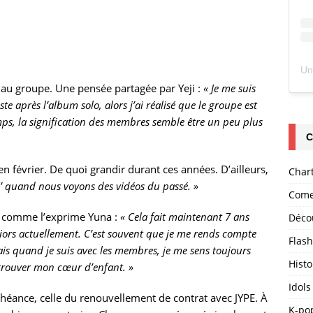
au groupe. Une pensée partagée par Yeji :
« Je me suis
 après l’album solo, alors j’ai réalisé que le groupe est
mps, la signification des membres semble être un peu plus
C
s en février. De quoi grandir durant ces années. D’ailleurs,
Char
é’ quand nous voyons des vidéos du passé. »
Come
, comme l’exprime Yuna :
« Cela fait maintenant 7 ans
Déco
iors actuellement. C’est souvent que je me rends compte
Flas
mais quand je suis avec les membres, je me sens toujours
Histo
rouver mon cœur d’enfant. »
Idols
éance, celle du renouvellement de contrat avec JYPE. À
K-po