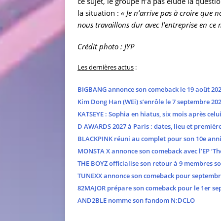
ce sujet, le groupe n’a pas éludé la ques
la situation :
« Je n’arrive pas à croire que
nous travaillons dur avec l’entreprise en c
Crédit photo : JYP
Les dernières actus
:
BIGBANG annonce son comeback le 19 août 2026 
Kim Dong Han (WEi) s’enrôle le 7 septembre 20
KATSEYE : Sophia en hiatus, six mois après cel
D AWARDS 2027 à Paris : dates, lieu et premièr
BLACKPINK réuni au complet pour son 10e anni
MONSTA X annonce son comeback avec l’EP ‘The
THE BOYZ officialise son retour à 9 membres s
TUNEXX annonce son comeback pour septembr
82MAJOR prépare son comeback pour le 1er se
AND2BLE nomme son fandom N:DCLO