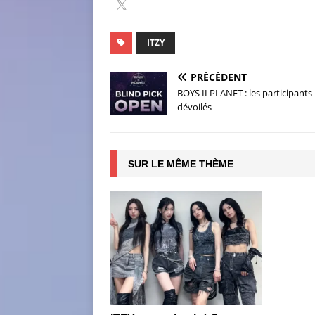
ITZY
PRÉCÉDENT
BOYS II PLANET : les participants
dévoilés
SUR LE MÊME THÈME