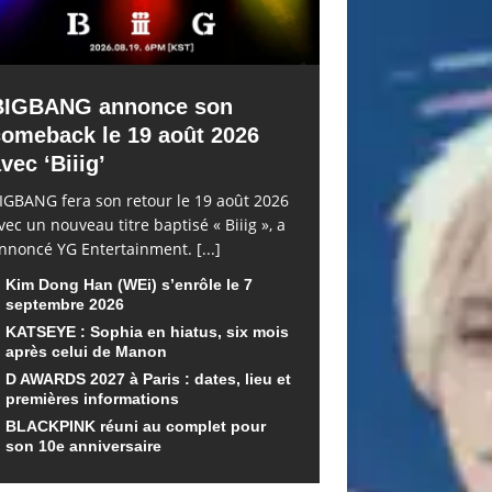
BIGBANG annonce son
comeback le 19 août 2026
vec ‘Biiig’
IGBANG fera son retour le 19 août 2026
vec un nouveau titre baptisé « Biiig », a
nnoncé YG Entertainment.
[...]
Kim Dong Han (WEi) s’enrôle le 7
septembre 2026
KATSEYE : Sophia en hiatus, six mois
après celui de Manon
D AWARDS 2027 à Paris : dates, lieu et
premières informations
BLACKPINK réuni au complet pour
son 10e anniversaire