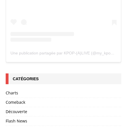
Une publication partagée par KPOP-(A)LIVE (@my_kpopalive)
CATÉGORIES
Charts
Comeback
Découverte
Flash News