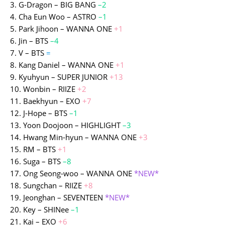
3. G-Dragon – BIG BANG
–
2
4. Cha Eun Woo – ASTRO
–
1
5. Park Jihoon – WANNA ONE
+1
6. Jin – BTS
–
4
7. V – BTS
=
8. Kang Daniel – WANNA ONE
+1
9. Kyuhyun – SUPER JUNIOR
+
13
10. Wonbin – RIIZE
+
2
11. Baekhyun – EXO
+
7
12. J-Hope – BTS
–
1
13. Yoon Doojoon – HIGHLIGHT
–
3
14. Hwang Min-hyun – WANNA ONE
+
3
15. RM – BTS
+
1
16. Suga – BTS
–
8
17. Ong Seong-woo – WANNA ONE
*NEW*
18. Sungchan – RIIZE
+
8
19. Jeonghan – SEVENTEEN
*NEW*
20. Key – SHINee
–
1
21. Kai – EXO
+
6