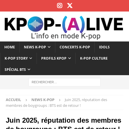
HOME
NEWS K-POP
CONCERTS K-POP
IDOLS
K-POP STORY
PROFILS KPOP
K-POP CULTURE
SPÉCIAL BTS
ACCUEIL
NEWS K-POP
Juin 2025, réputation des
membres de boygroups : BTS est de retour !
Juin 2025, réputation des membres