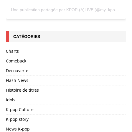
Une publication partagée par KPOP-(A)LIVE (@my_kpopalive)
CATÉGORIES
Charts
Comeback
Découverte
Flash News
Histoire de titres
Idols
K-pop Culture
K-pop story
News K-pop