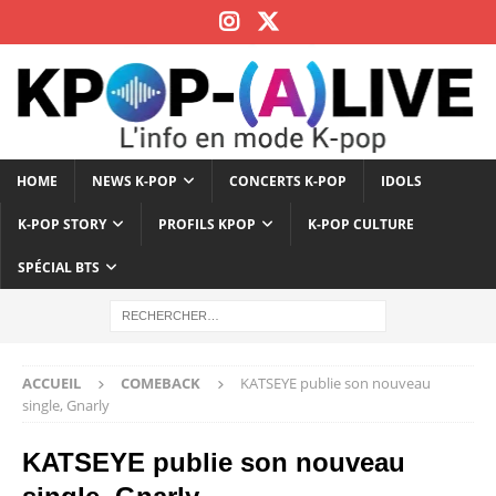
HOME
NEWS K-POP
CONCERTS K-POP
IDOLS
K-POP STORY
PROFILS KPOP
K-POP CULTURE
SPÉCIAL BTS
ACCUEIL
COMEBACK
KATSEYE publie son nouveau
single, Gnarly
KATSEYE publie son nouveau