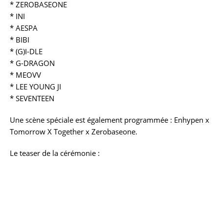
* ZEROBASEONE
* INI
* AESPA
* BIBI
* (G)I-DLE
* G-DRAGON
* MEOVV
* LEE YOUNG JI
* SEVENTEEN
Une scène spéciale est également programmée : Enhypen x
Tomorrow X Together x Zerobaseone.
Le teaser de la cérémonie :