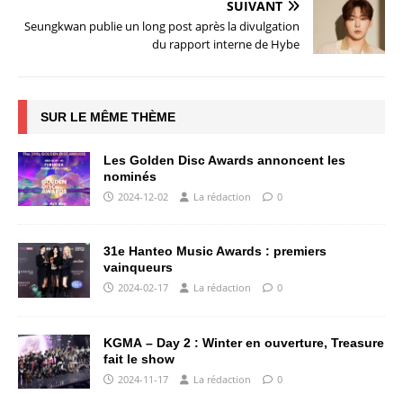
SUIVANT
Seungkwan publie un long post après la divulgation
du rapport interne de Hybe
SUR LE MÊME THÈME
Les Golden Disc Awards annoncent les
nominés
2024-12-02
La rédaction
0
31e Hanteo Music Awards : premiers
vainqueurs
2024-02-17
La rédaction
0
KGMA – Day 2 : Winter en ouverture, Treasure
fait le show
2024-11-17
La rédaction
0