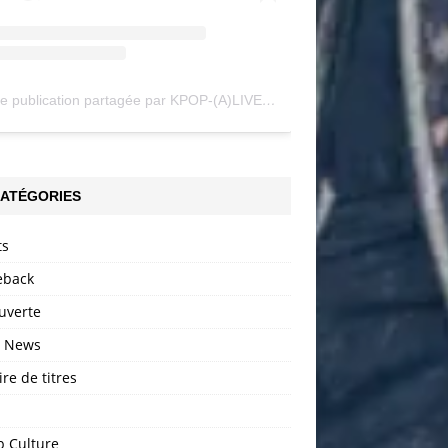
Une publication partagée par KPOP-(A)LIVE (@my_kpopalive)
ATÉGORIES
ts
back
uverte
h News
ire de titres
p Culture