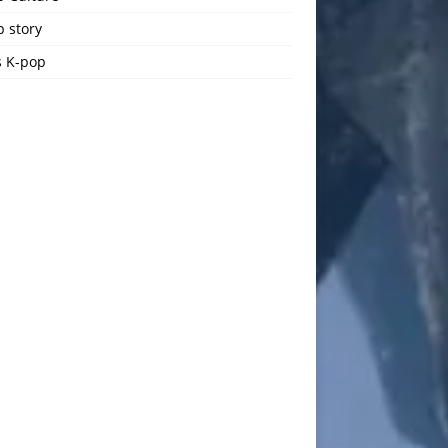
 story
 K-pop