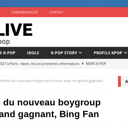
CONFIDENTIALITÉ
CONTACT
S K-POP
IDOLS
K-POP STORY
PROFILS KPOP
7 à Paris : dates, lieu et premières informations
NEWS K-POP
éuni au complet pour son 10e anniversaire
NEWS K-POP
embres du nouveau boygroup connus avec un grand gagnant,
A
nonce son comeback avec l’EP ‘The Phase’ le 4 septembre
s du nouveau boygroup
icialise son retour à 9 membres sous un nouveau label
NEWS
and gagnant, Bing Fan
once son comeback pour septembre 2026
NEWS K-POP