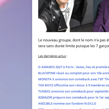
Le nouveau groupe, dont le nom n’a pas été
sera sans durée limite puisque les 7 garç
Les dernières actus
:
D AWARDS 2027 à Paris : dates, lieu et premièr
BLACKPINK réuni au complet pour son 10e anni
MONSTA X annonce son comeback avec l’EP ‘The
THE BOYZ officialise son retour à 9 membres s
TUNEXX annonce son comeback pour septembr
82MAJOR prépare son comeback pour le 1er se
AND2BLE nomme son fandom N:DCLO