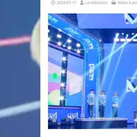
2024-07-17
La rédaction
News K-p