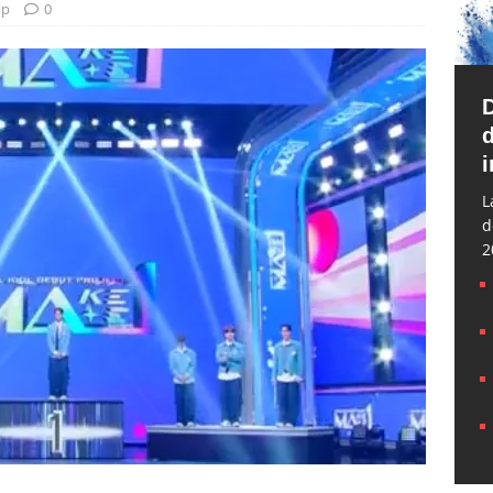
op
0
d
i
L
d
2