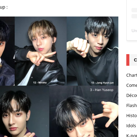
up :
C
Char
Come
Déco
Flas
Histo
Idols
K-po