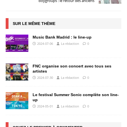
boygroups : le retour des anciens
SUR LE MÊME THÈME
Music Bank Madrid : le line-up
2024-07-06
La rédaction
0
FNC organise son concert avec tous ses
artistes
2024-07-30
La rédaction
0
Le festival Summer Sonic complète son line-
up
2024-05-01
La rédaction
0