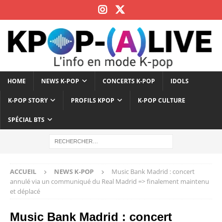
HOME
NEWS K-POP
CONCERTS K-POP
IDOLS
K-POP STORY
PROFILS KPOP
K-POP CULTURE
SPÉCIAL BTS
ACCUEIL
NEWS K-POP
Music Bank Madrid : concert
annulé via un communiqué du Real Madrid => finalement maintenu
et déplacé
Music Bank Madrid : concert