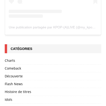
Une publication partagée par KPOP-(A)LIVE (@my_kpopalive)
CATÉGORIES
Charts
Comeback
Découverte
Flash News
Histoire de titres
Idols