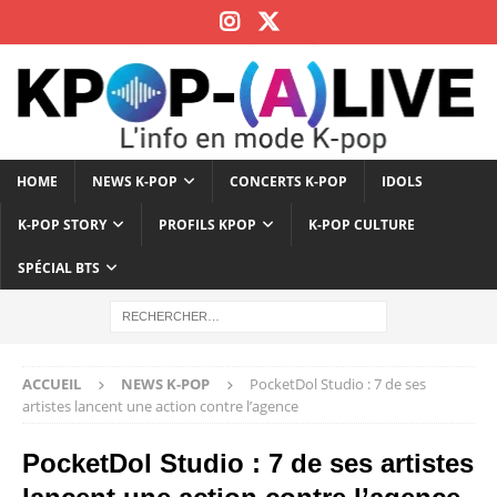
HOME
NEWS K-POP
CONCERTS K-POP
IDOLS
K-POP STORY
PROFILS KPOP
K-POP CULTURE
SPÉCIAL BTS
ACCUEIL
NEWS K-POP
PocketDol Studio : 7 de ses
artistes lancent une action contre l’agence
PocketDol Studio : 7 de ses artistes