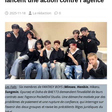
lancent une action contre l’agence
2025-11-18
La rédaction
0
Les Faits
: Six membres de FANTASY BOYS (
Minseo
,
Hanbin
, Hikaru,
Sungmin
, Gyurae) et Doha de BAE173 demandent l’invalidité de leurs
contrats avec l’agence PocketDol Studio. Une démarche motivée par des
problèmes de paiement et une rupture de confiance, qui interroge sur
l’avenir des deux groupes et ravive les précédents litiges juridiques du
label.