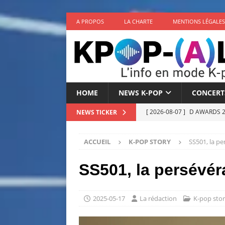
A PROPOS
LA CHARTE
MENTIONS LÉGALES
HOME
NEWS K-POP
CONCERT
[ 2026-08-07 ]
D AWARDS 202
NEWS TICKER
[ 2026-08-07 ]
BLACKPINK r
ACCUEIL
K-POP STORY
SS501, la pe
[ 2026-08-06 ]
MONSTA X an
NEWS K-POP
SS501, la persévér
[ 2026-08-06 ]
THE BOYZ off
K-POP
2025-05-17
La rédaction
K-pop sto
[ 2026-08-05 ]
TUNEXX ann