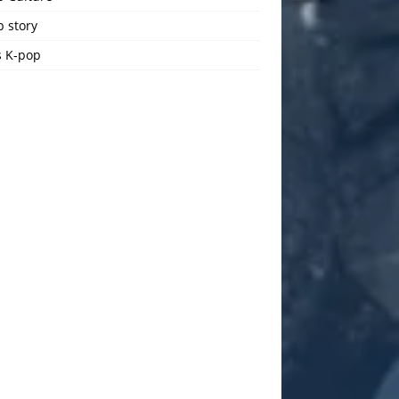
 story
 K-pop