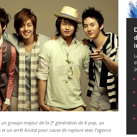
d
i
L
d
2
e
 un groupe majeur de la 2
génération de K-pop, un
 et un arrêt brutal pour cause de rupture avec l’agence