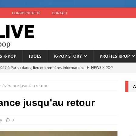
CONFIDENTIALITÉ
CONTACT
S K-POP
IDOLS
K-POP STORY
PROFILS KPOP
7 à Paris : dates, lieu et premières informations
NEWS K-POP
éuni au complet pour son 10e anniversaire
NEWS K-POP
rsévérance jusqu’au retour
A
nonce son comeback avec l’EP ‘The Phase’ le 4 septembre
ance jusqu’au retour
icialise son retour à 9 membres sous un nouveau label
NEWS
ry
0
once son comeback pour septembre 2026
NEWS K-POP