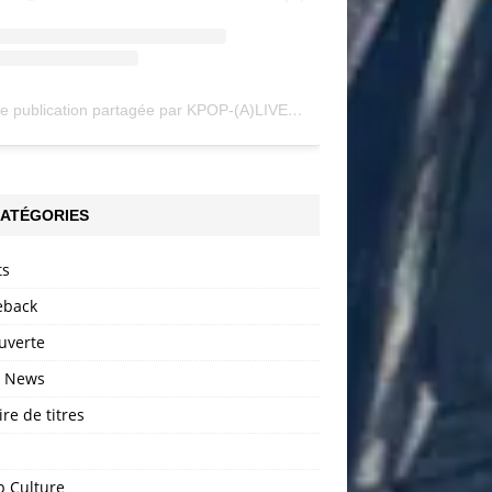
Une publication partagée par KPOP-(A)LIVE (@my_kpopalive)
ATÉGORIES
ts
back
uverte
h News
ire de titres
p Culture