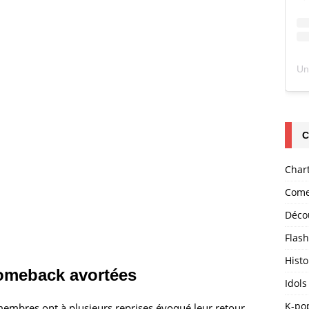
C
Char
Come
Déco
Flas
Histo
omeback avortées
Idols
K-po
membres ont à plusieurs reprises évoqué leur retour.