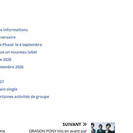
es informations
versaire
 Phase’ le 4 septembre
ous un nouveau label
e 2026
ptembre 2026
27
ain single
taines activités de groupe
SUIVANT
One
DRAGON PONY mis en avant par