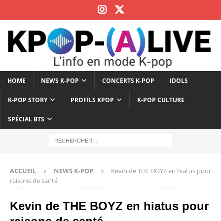
HOME
NEWS K-POP
CONCERTS K-POP
IDOLS
K-POP STORY
PROFILS KPOP
K-POP CULTURE
SPÉCIAL BTS
ACCUEIL
NEWS K-POP
Kevin de THE BOYZ en hiatus pour
raisons de santé
Kevin de THE BOYZ en hiatus pour