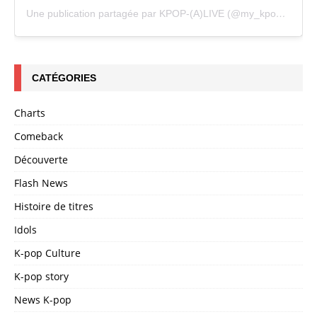
Une publication partagée par KPOP-(A)LIVE (@my_kpopalive)
CATÉGORIES
Charts
Comeback
Découverte
Flash News
Histoire de titres
Idols
K-pop Culture
K-pop story
News K-pop