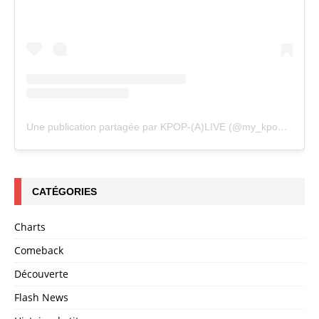
Une publication partagée par KPOP-(A)LIVE (@my_kpopalive)
CATÉGORIES
Charts
Comeback
Découverte
Flash News