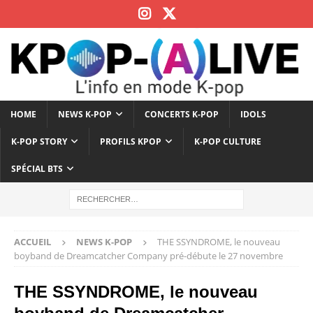
HOME
NEWS K-POP
CONCERTS K-POP
IDOLS
K-POP STORY
PROFILS KPOP
K-POP CULTURE
SPÉCIAL BTS
ACCUEIL
NEWS K-POP
THE SSYNDROME, le nouveau
boyband de Dreamcatcher Company pré-débute le 27 novembre
THE SSYNDROME, le nouveau