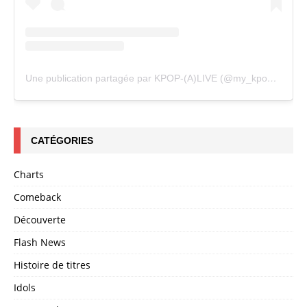
Une publication partagée par KPOP-(A)LIVE (@my_kpopalive)
CATÉGORIES
Charts
Comeback
Découverte
Flash News
Histoire de titres
Idols