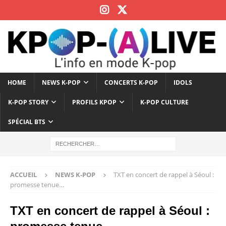
HOME
NEWS K-POP
CONCERTS K-POP
IDOLS
K-POP STORY
PROFILS KPOP
K-POP CULTURE
SPÉCIAL BTS
ACCUEIL
NEWS K-POP
TXT en concert de rappel à Séoul :
promesse tenue…
TXT en concert de rappel à Séoul :