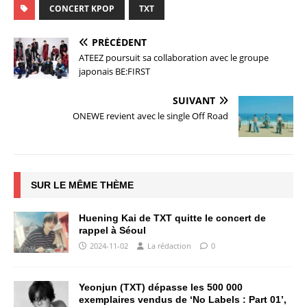
CONCERT KPOP
TXT
PRÉCÉDENT
ATEEZ poursuit sa collaboration avec le groupe
japonais BE:FIRST
SUIVANT
ONEWE revient avec le single Off Road
SUR LE MÊME THÈME
Huening Kai de TXT quitte le concert de
rappel à Séoul
2024-11-02
La rédaction
0
Yeonjun (TXT) dépasse les 500 000
exemplaires vendus de ‘No Labels : Part 01’,