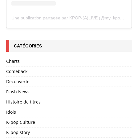
Une publication partagée par KPOP-(A)LIVE (@my_kpopalive)
CATÉGORIES
Charts
Comeback
Découverte
Flash News
Histoire de titres
Idols
K-pop Culture
K-pop story