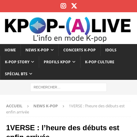
HOME
NEWS K-POP
CONCERTS K-POP
IDOLS
K-POP STORY
PROFILS KPOP
K-POP CULTURE
SPÉCIAL BTS
ACCUEIL
NEWS K-POP
1VERSE : l’heure des débuts est
enfin arrivée
1VERSE : l’heure des débuts est