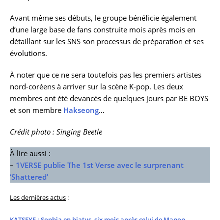
Avant même ses débuts, le groupe bénéficie également
d’une large base de fans construite mois après mois en
détaillant sur les SNS son processus de préparation et ses
évolutions.
À noter que ce ne sera toutefois pas les premiers artistes
nord-coréens à arriver sur la scène K-pop. Les deux
membres ont été devancés de quelques jours par BE BOYS
et son membre
Hakseong
…
Crédit photo : Singing Beetle
À lire aussi :
–
1VERSE publie The 1st Verse avec le surprenant
‘Shattered’
Les dernières actus
:
KATSEYE : Sophia en hiatus, six mois après celui de Manon