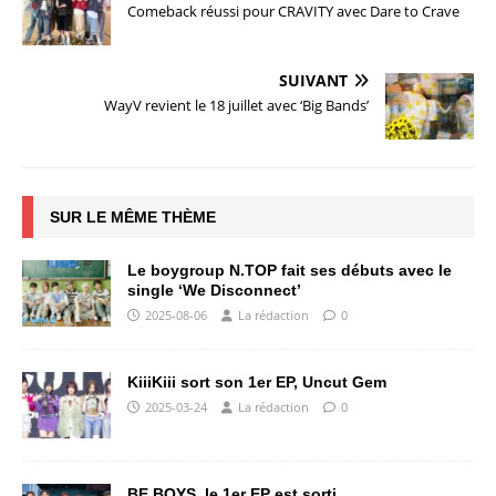
Comeback réussi pour CRAVITY avec Dare to Crave
SUIVANT
WayV revient le 18 juillet avec ‘Big Bands’
SUR LE MÊME THÈME
Le boygroup N.TOP fait ses débuts avec le
single ‘We Disconnect’
2025-08-06
La rédaction
0
KiiiKiii sort son 1er EP, Uncut Gem
2025-03-24
La rédaction
0
BE BOYS, le 1er EP est sorti