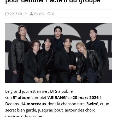
pour débuter l’acte II du groupe
2026-03-19
Estelle
0
Le grand jour est arrivé :
BTS
a publié
e
son
5
album
complet ‘
ARIRANG’
ce
20 mars 2026
!
Dedans,
14 morceaux
dont la chanson titre ‘
Swim’
, et un
secret bien gardé, jusqu’au bout, autour des choix
musicaux du groupe.