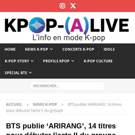
HOME
NEWS K-POP
CONCERTS K-POP
IDOLS
K-POP STORY
PROFILS KPOP
K-POP CULTURE
SPÉCIAL BTS
ACCUEIL
NEWS K-POP
BTS publie ‘ARIRANG’, 14 titres
pour débuter l’acte II du groupe
BTS publie ‘ARIRANG’, 14 titres