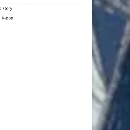
 story
 K-pop