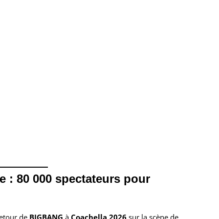
ne : 80 000 spectateurs pour
retour de
BIGBANG
à
Coachella 2026
sur la scène de