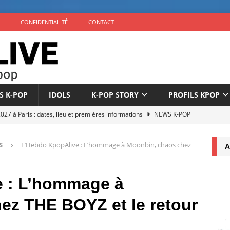
CONFIDENTIALITÉ
CONTACT
S K-POP
IDOLS
K-POP STORY
PROFILS KPOP
7 à Paris : dates, lieu et premières informations
NEWS K-POP
éuni au complet pour son 10e anniversaire
NEWS K-POP
S
L’Hebdo KpopAlive : L’hommage à Moonbin, chaos chez
A
nonce son comeback avec l’EP ‘The Phase’ le 4 septembre
e : L’hommage à
icialise son retour à 9 membres sous un nouveau label
NEWS
ez THE BOYZ et le retour
once son comeback pour septembre 2026
NEWS K-POP