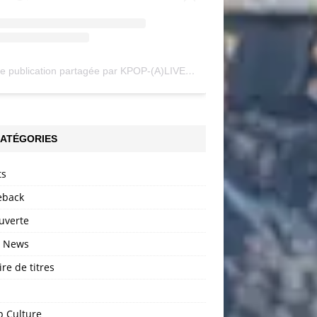
Une publication partagée par KPOP-(A)LIVE (@my_kpopalive)
ATÉGORIES
ts
back
uverte
h News
ire de titres
p Culture