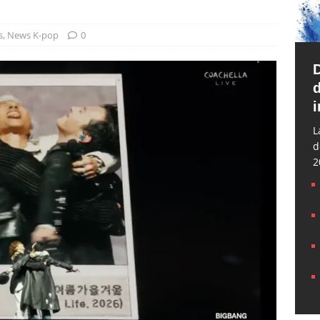
s
,
News K-pop
0
d
i
L
d
2