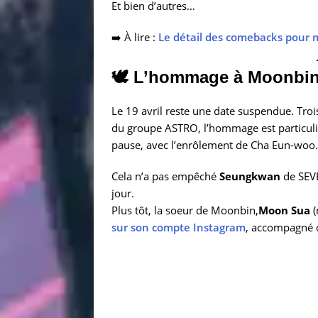
Et bien d’autres…
➡️ À lire :
Le détail des comebacks pour 
🕊️ L’hommage à Moonbi
Le 19 avril reste une date suspendue. Tro
du groupe ASTRO, l’hommage est particulie
pause, avec l’enrôlement de Cha Eun-woo.
Cela n’a pas empêché
Seungkwan
de SEV
jour.
Plus tôt, la soeur de Moonbin,
Moon Sua
(
sur son compte Instagram
, accompagné d