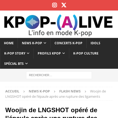
HOME
NEWS K-POP
CONCERTS K-POP
IDOLS
K-POP STORY
PROFILS KPOP
K-POP CULTURE
SPÉCIAL BTS
ACCUEIL
NEWS K-POP
FLASH NEWS
Woojin de
LNGSHOT opéré de l’épaule après une rupture des ligaments
Woojin de LNGSHOT opéré de