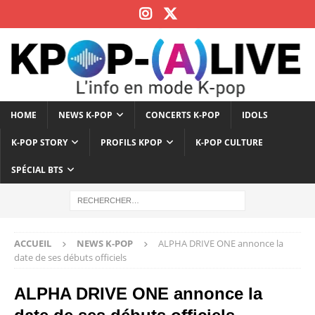
HOME
NEWS K-POP
CONCERTS K-POP
IDOLS
K-POP STORY
PROFILS KPOP
K-POP CULTURE
SPÉCIAL BTS
ACCUEIL
NEWS K-POP
ALPHA DRIVE ONE annonce la
date de ses débuts officiels
ALPHA DRIVE ONE annonce la