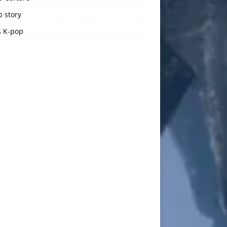
 story
 K-pop