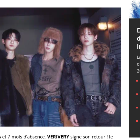
d
i
L
d
2
s et 7 mois d’absence,
VERIVERY
signe son retour ! le