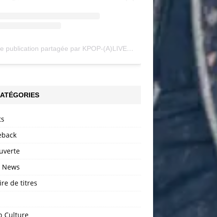
Une publication partagée par KPOP-(A)LIVE (@my_kpopalive)
ATÉGORIES
ts
back
uverte
h News
ire de titres
p Culture