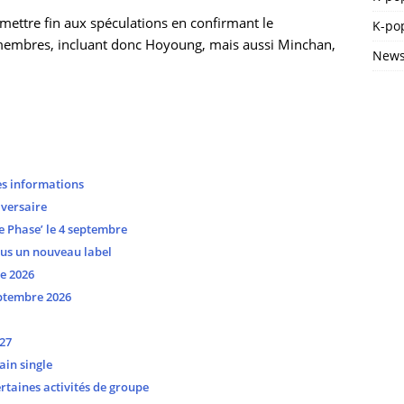
 mettre fin aux spéculations en confirmant le
K-pop
 membres, incluant donc Hoyoung, mais aussi Minchan,
News
es informations
versaire
 Phase’ le 4 septembre
ous un nouveau label
e 2026
ptembre 2026
27
ain single
taines activités de groupe