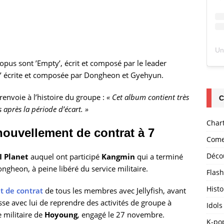
opus sont ’Empty’, écrit et composé par le leader
’ écrite et composée par Dongheon et Gyehyun.
renvoie à l’histoire du groupe :
« Cet album contient très
C
is après la période d’écart. »
Char
nouvellement de contrat à 7
Come
Déco
I Planet
auquel ont participé
Kangmin
qui a terminé
gheon, à peine libéré du service militaire.
Flas
Histo
 de contrat
de tous les membres avec Jellyfish, avant
e avec lui de reprendre des activités de groupe à
Idols
e militaire de
Hoyoung
, engagé le 27 novembre.
K-po