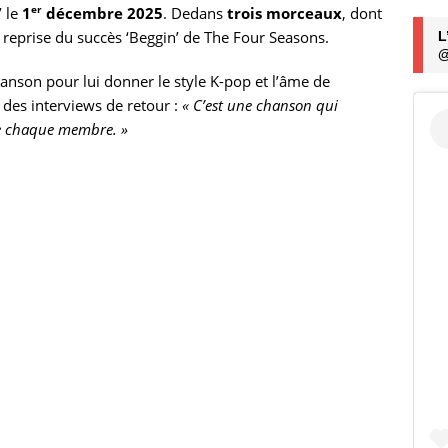
er
’ le
1
décembre 2025
. Dedans
trois morceaux
, dont
la reprise du succès ‘Beggin’ de The Four Seasons.
L
@
anson pour lui donner le style K-pop et l’âme de
des interviews de retour :
« C’est une chanson qui
de chaque membre. »