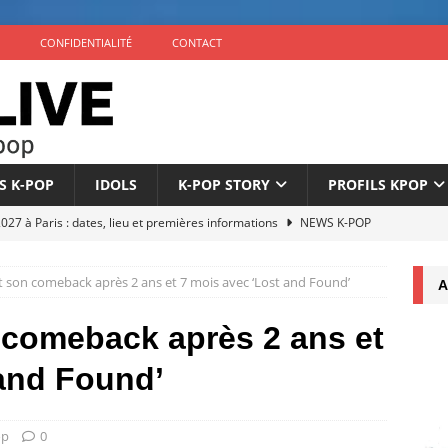
CONFIDENTIALITÉ
CONTACT
S K-POP
IDOLS
K-POP STORY
PROFILS KPOP
7 à Paris : dates, lieu et premières informations
NEWS K-POP
éuni au complet pour son 10e anniversaire
NEWS K-POP
t son comeback après 2 ans et 7 mois avec ‘Lost and Found’
A
nonce son comeback avec l’EP ‘The Phase’ le 4 septembre
 comeback après 2 ans et
icialise son retour à 9 membres sous un nouveau label
NEWS
 and Found’
once son comeback pour septembre 2026
NEWS K-POP
op
0