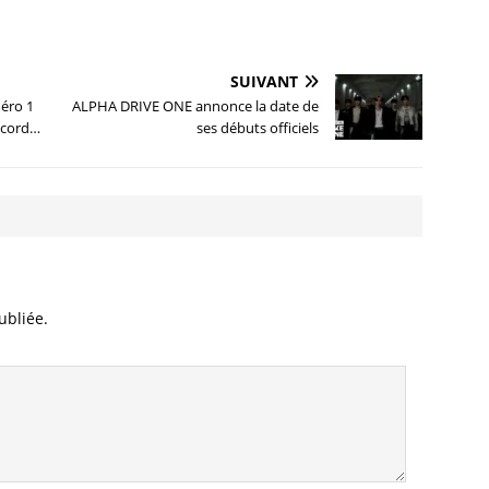
SUIVANT
éro 1
ALPHA DRIVE ONE annonce la date de
record…
ses débuts officiels
ubliée.