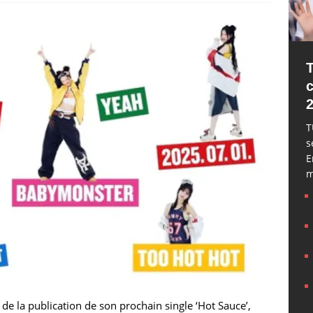
T
s
E
m
 la publication de son prochain single ‘Hot Sauce’,