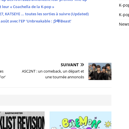
K-po
leur « Coachella de la K-pop »
, KATSEYE … toutes les sorties à suivre (Updated)
K-pop
août avec l’EP ‘Unbreakable : 少年Beast’
News
SUIVANT
res
ASC2NT : un comeback, un départ et
For’
une tournée annoncés