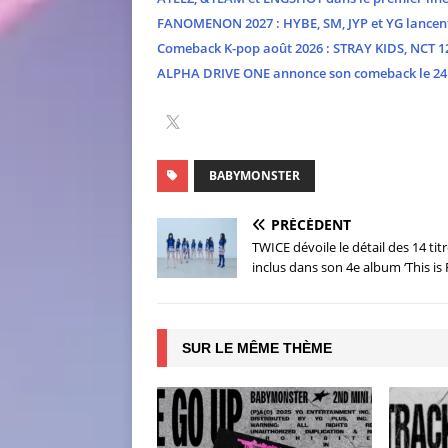
FANOMENON 2027 : HYBE, SM, JYP et YG lancent 
Comeback K-pop août 2026 : STRAY KIDS, NCT 127
ALPHA DRIVE ONE annonce son comeback le 24 
BABYMONSTER
PRÉCÉDENT
TWICE dévoile le détail des 14 tit
inclus dans son 4e album ‘This is 
SUR LE MÊME THÈME