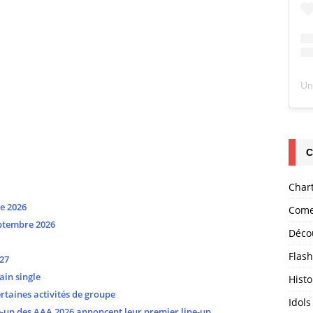
C
Char
e 2026
Come
ptembre 2026
Déco
Flas
27
ain single
Histo
taines activités de groupe
Idols
-up des AAA 2026 annoncent leur premier line-up