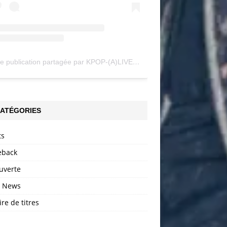
Une publication partagée par KPOP-(A)LIVE (@my_kpopalive)
ATÉGORIES
ts
back
uverte
h News
ire de titres