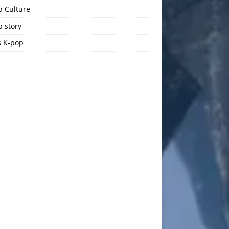
p Culture
 story
 K-pop