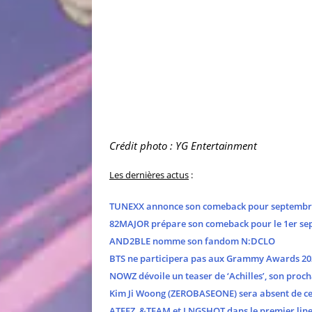
Crédit photo : YG Entertainment
Les dernières actus
:
TUNEXX annonce son comeback pour septembr
82MAJOR prépare son comeback pour le 1er se
AND2BLE nomme son fandom N:DCLO
BTS ne participera pas aux Grammy Awards 20
NOWZ dévoile un teaser de ‘Achilles’, son proch
Kim Ji Woong (ZEROBASEONE) sera absent de cer
ATEEZ, &TEAM et LNGSHOT dans le premier line