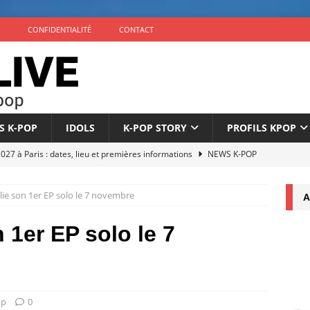
CONFIDENTIALITÉ
CONTACT
S K-POP
IDOLS
K-POP STORY
PROFILS KPOP
7 à Paris : dates, lieu et premières informations
NEWS K-POP
éuni au complet pour son 10e anniversaire
NEWS K-POP
ie son 1er EP solo le 7 novembre
A
nonce son comeback avec l’EP ‘The Phase’ le 4 septembre
 1er EP solo le 7
icialise son retour à 9 membres sous un nouveau label
NEWS
once son comeback pour septembre 2026
NEWS K-POP
op
0