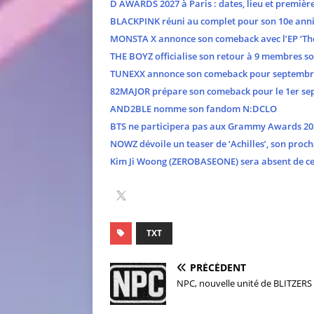
D AWARDS 2027 à Paris : dates, lieu et premièr
BLACKPINK réuni au complet pour son 10e anni
MONSTA X annonce son comeback avec l’EP ‘The
THE BOYZ officialise son retour à 9 membres s
TUNEXX annonce son comeback pour septembr
82MAJOR prépare son comeback pour le 1er se
AND2BLE nomme son fandom N:DCLO
BTS ne participera pas aux Grammy Awards 20
NOWZ dévoile un teaser de ‘Achilles’, son proch
Kim Ji Woong (ZEROBASEONE) sera absent de cer
TXT
PRÉCÉDENT
NPC, nouvelle unité de BLITZERS