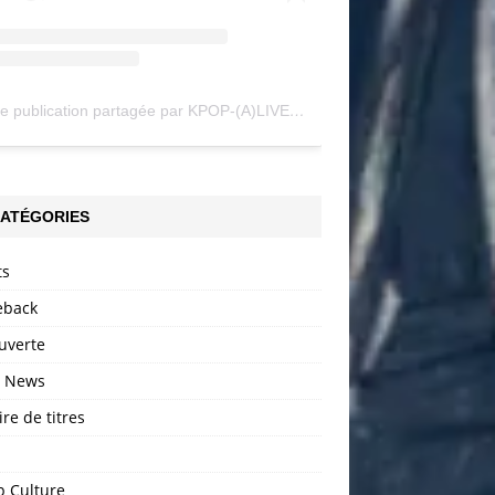
Une publication partagée par KPOP-(A)LIVE (@my_kpopalive)
ATÉGORIES
ts
back
uverte
h News
ire de titres
p Culture