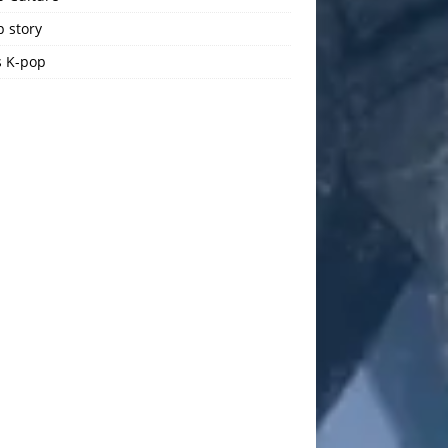
 story
 K-pop