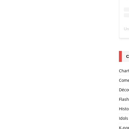
C
Char
Come
Déco
Flas
Histo
Idols
K-po