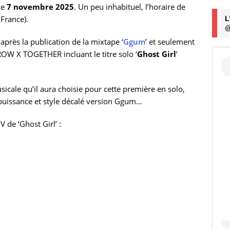
 le
7 novembre 2025
. Un peu inhabituel, l’horaire de
 France).
L
@
 après la publication de la mixtape ‘
Ggum
’ et seulement
W X TOGETHER incluant le titre solo ‘
Ghost Girl
’
icale qu’il aura choisie pour cette première en solo,
 puissance et style décalé version Ggum…
 de ‘Ghost Girl’ :