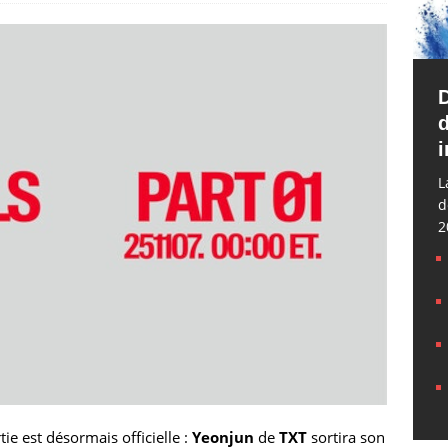
d
i
L
d
2
tie est désormais officielle :
Yeonjun
de
TXT
sortira son