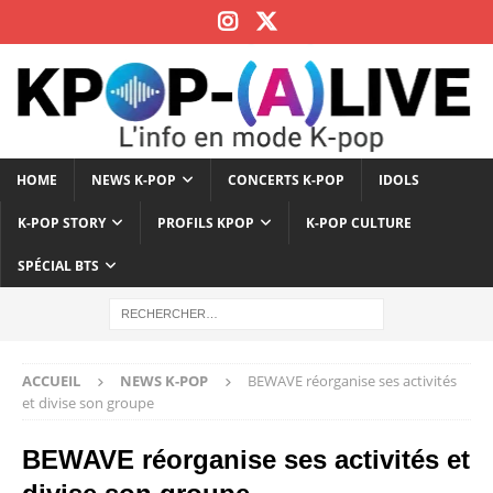
HOME
NEWS K-POP
CONCERTS K-POP
IDOLS
K-POP STORY
PROFILS KPOP
K-POP CULTURE
SPÉCIAL BTS
ACCUEIL
NEWS K-POP
BEWAVE réorganise ses activités
et divise son groupe
BEWAVE réorganise ses activités et