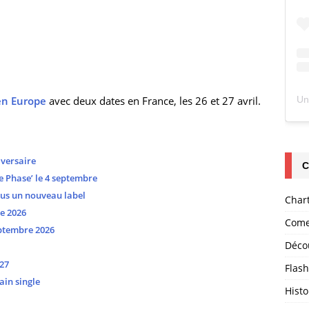
en Europe
avec deux dates en France, les 26 et 27 avril.
versaire
C
 Phase’ le 4 septembre
ous un nouveau label
Char
e 2026
Come
ptembre 2026
Déco
27
Flas
ain single
Histo