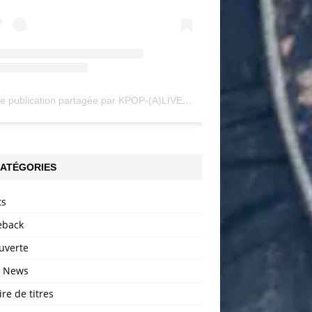
Une publication partagée par KPOP-(A)LIVE (@my_kpopalive)
ATÉGORIES
ts
back
uverte
h News
ire de titres