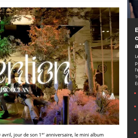
a
L
p
l
1
E
er
avril, jour de son 1
anniversaire, le mini album