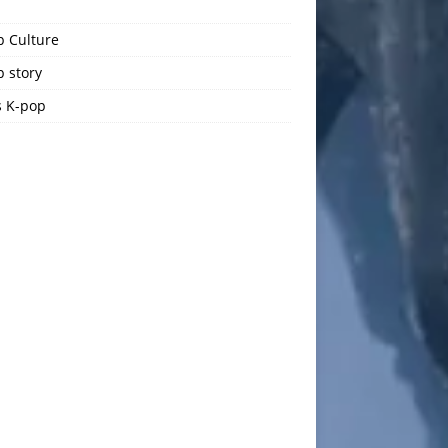
p Culture
 story
 K-pop