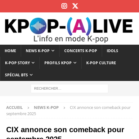
HOME
NEWS K-POP
CONCERTS K-POP
IDOLS
K-POP STORY
PROFILS KPOP
K-POP CULTURE
SPÉCIAL BTS
ACCUEIL
NEWS K-POP
CIX annonce son comeback pour
septembre 2025
CIX annonce son comeback pour