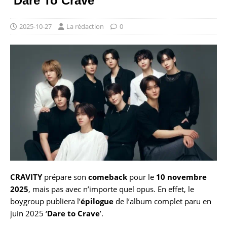
‘Dare To Crave’
2025-10-27
La rédaction
0
CRAVITY
prépare son
comeback
pour le
10 novembre
2025
, mais pas avec n’importe quel opus. En effet, le
boygroup publiera l’
épilogue
de l’album complet paru en
juin 2025 ‘
Dare to Crave
’.