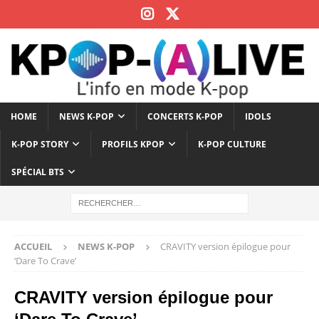
HOME
NEWS K-POP
CONCERTS K-POP
IDOLS
K-POP STORY
PROFILS KPOP
K-POP CULTURE
SPÉCIAL BTS
ACCUEIL
NEWS K-POP
CRAVITY version épilogue pour
‘Dare To Crave’
CRAVITY version épilogue pour