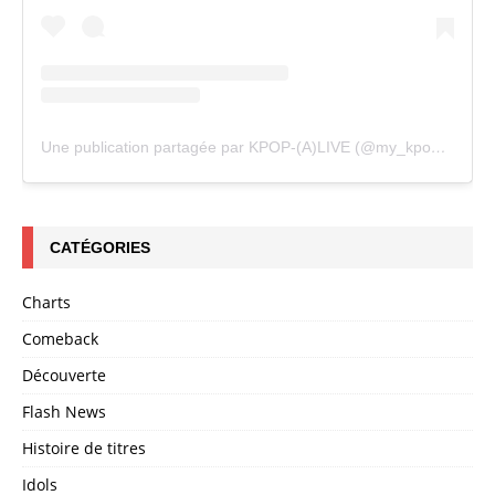
Une publication partagée par KPOP-(A)LIVE (@my_kpopalive)
CATÉGORIES
Charts
Comeback
Découverte
Flash News
Histoire de titres
Idols