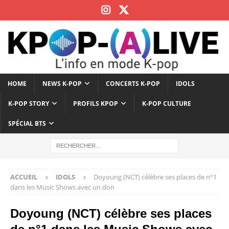
HOME
NEWS K-POP
CONCERTS K-POP
IDOLS
K-POP STORY
PROFILS KPOP
K-POP CULTURE
SPÉCIAL BTS
ACCUEIL
IDOLS
Doyoung (NCT) célèbre ses places de n°1
dans les Music Shows avec un don
Doyoung (NCT) célèbre ses places