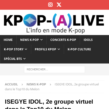
HOME
NEWS K-POP
CONCERTS K-POP
IDOLS
K-POP STORY
PROFILS KPOP
K-POP CULTURE
SPÉCIAL BTS
ACCUEIL
NEWS K-POP
ISEGYE IDOL, 2e groupe virtuel
dans le Top10 du Melon
ISEGYE IDOL, 2e groupe virtuel