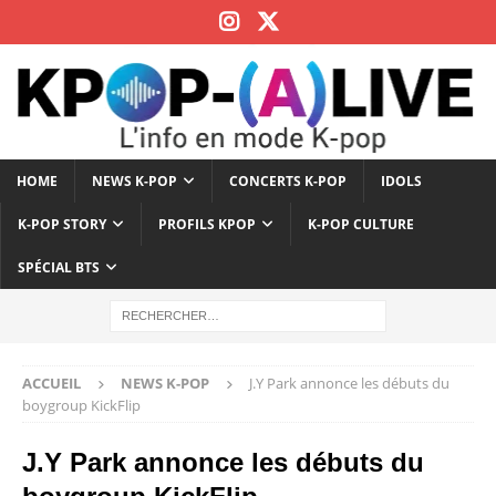
HOME
NEWS K-POP
CONCERTS K-POP
IDOLS
K-POP STORY
PROFILS KPOP
K-POP CULTURE
SPÉCIAL BTS
ACCUEIL
NEWS K-POP
J.Y Park annonce les débuts du
boygroup KickFlip
J.Y Park annonce les débuts du