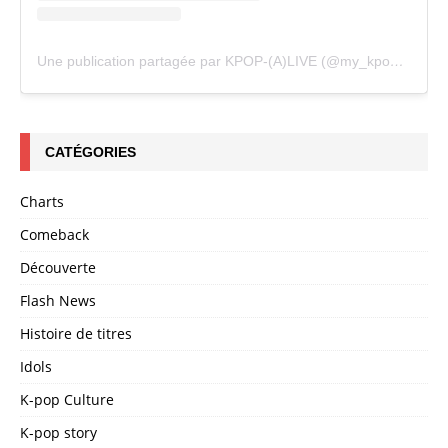
Une publication partagée par KPOP-(A)LIVE (@my_kpopalive)
CATÉGORIES
Charts
Comeback
Découverte
Flash News
Histoire de titres
Idols
K-pop Culture
K-pop story