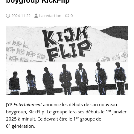
boygroup KickFlip
2024-11-22
La rédaction
0
JYP
Entertainment
annonce les débuts de son nouveau
er
boygroup, KickFlip. Le groupe fera ses débuts le 1
janvier
er
2025 à minuit. Ce devrait être le 1
groupe de
e
6
génération.