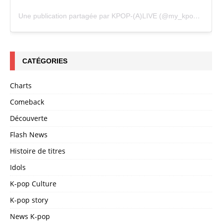
Une publication partagée par KPOP-(A)LIVE (@my_kpopalive)
CATÉGORIES
Charts
Comeback
Découverte
Flash News
Histoire de titres
Idols
K-pop Culture
K-pop story
News K-pop