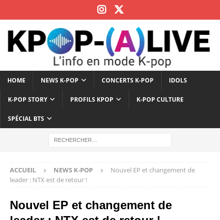
HOME
NEWS K-POP
CONCERTS K-POP
IDOLS
K-POP STORY
PROFILS KPOP
K-POP CULTURE
SPÉCIAL BTS
ACCUEIL
NEWS K-POP
Nouvel EP et changement de
leader : NTX est de retour !
Nouvel EP et changement de