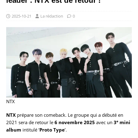
leader : NTX est de retour !
2025-10-21
La rédaction
0
NTX
NTX
prépare son comeback. Le groupe qui a débuté en
e
2021 sera de retour le
6 novembre 2025
avec un
3
mini
album
intitulé ‘
Proto Type
’.