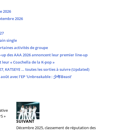
e 2026
ptembre 2026
27
ain single
taines activités de groupe
-up des AAA 2026 annoncent leur premier line-up
leur « Coachella de la K-pop »
, KATSEYE … toutes les sorties à suivre (Updated)
août avec l’EP ‘Unbreakable : 少年Beast’
ative
rS »
SUIVANT
Décembre 2025, classement de réputation des