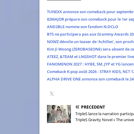
TUNEXX annonce son comeback pour septembr
82MAJOR prépare son comeback pour le 1er se
AND2BLE nomme son fandom N:DCLO
BTS ne participera pas aux Grammy Awards 20
NOWZ dévoile un teaser de ‘Achilles’, son proch
Kim Ji Woong (ZEROBASEONE) sera absent de cer
ATEEZ, &TEAM et LNGSHOT dans le premier line
FANOMENON 2027 : HYBE, SM, JYP et YG lancent 
Comeback K-pop août 2026 : STRAY KIDS, NCT 127
ALPHA DRIVE ONE annonce son comeback le 24 
PRÉCÉDENT
TripleS lance la narration particip
TripleS Gravity Novel « The unive