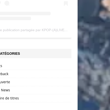
Une publication partagée par KPOP-(A)LIVE (@my_kpopalive)
ATÉGORIES
ts
back
uverte
h News
ire de titres