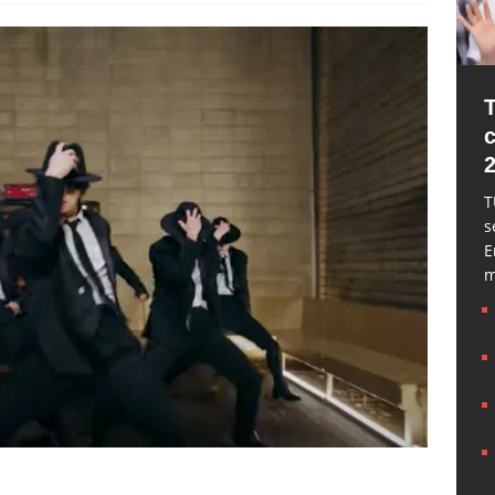
T
s
E
m