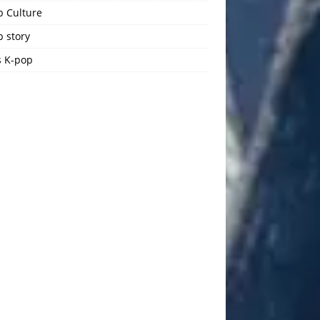
p Culture
 story
 K-pop