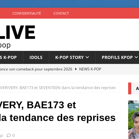
CONFIDENTIALITÉ
CONTACT
S K-POP
IDOLS
K-POP STORY
PROFILS KPOP
once son comeback pour septembre 2026
NEWS K-POP
pare son comeback pour le 1er septembre 2026
NEWS K-POP
 VERIVERY, BAE173 et SEVENTEEN dans la tendance des reprises
A
mme son fandom N:DCLO
NEWS K-POP
icipera pas aux Grammy Awards 2027
FLASH NEWS
VERY, BAE173 et
 un teaser de ‘Achilles’, son prochain single
NEWS K-POP
 tendance des reprises
op
0