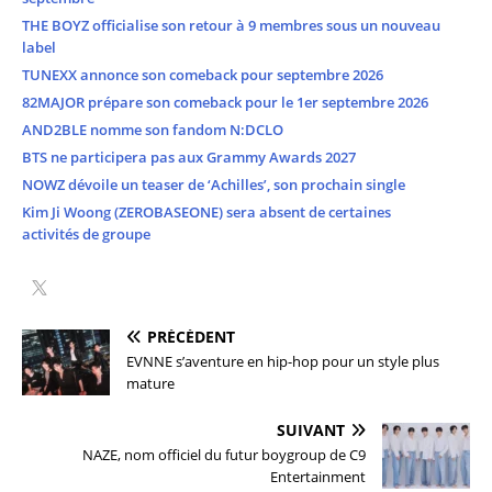
THE BOYZ officialise son retour à 9 membres sous un nouveau
label
TUNEXX annonce son comeback pour septembre 2026
82MAJOR prépare son comeback pour le 1er septembre 2026
AND2BLE nomme son fandom N:DCLO
BTS ne participera pas aux Grammy Awards 2027
NOWZ dévoile un teaser de ‘Achilles’, son prochain single
Kim Ji Woong (ZEROBASEONE) sera absent de certaines
activités de groupe
PRÉCÉDENT
EVNNE s’aventure en hip-hop pour un style plus
mature
SUIVANT
NAZE, nom officiel du futur boygroup de C9
Entertainment