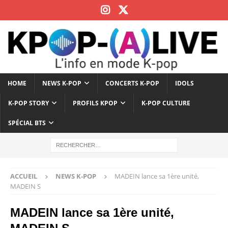
HOME
NEWS K-POP
CONCERTS K-POP
IDOLS
K-POP STORY
PROFILS KPOP
K-POP CULTURE
SPÉCIAL BTS
ACCUEIL
NEWS K-POP
MADEIN lance sa 1ère unité,
MADEIN S
MADEIN lance sa 1ère unité,