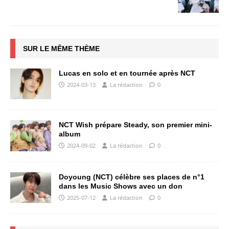
SUR LE MÊME THÈME
Lucas en solo et en tournée après NCT
2024-03-13
La rédaction
0
NCT Wish prépare Steady, son premier mini-
album
2024-09-02
La rédaction
0
Doyoung (NCT) célèbre ses places de n°1
dans les Music Shows avec un don
2025-07-12
La rédaction
0