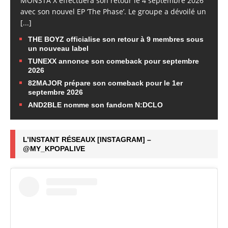
MONSTA X effectuera son retour le 4 septembre 2026
avec son nouvel EP ‘The Phase’. Le groupe a dévoilé un
[...]
THE BOYZ officialise son retour à 9 membres sous
un nouveau label
TUNEXX annonce son comeback pour septembre
2026
82MAJOR prépare son comeback pour le 1er
septembre 2026
AND2BLE nomme son fandom N:DCLO
L’INSTANT RÉSEAUX [INSTAGRAM] –
@MY_KPOPALIVE