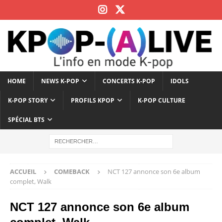
HOME
NEWS K-POP
CONCERTS K-POP
IDOLS
K-POP STORY
PROFILS KPOP
K-POP CULTURE
SPÉCIAL BTS
ACCUEIL
COMEBACK
NCT 127 annonce son 6e album
complet, Walk
NCT 127 annonce son 6e album