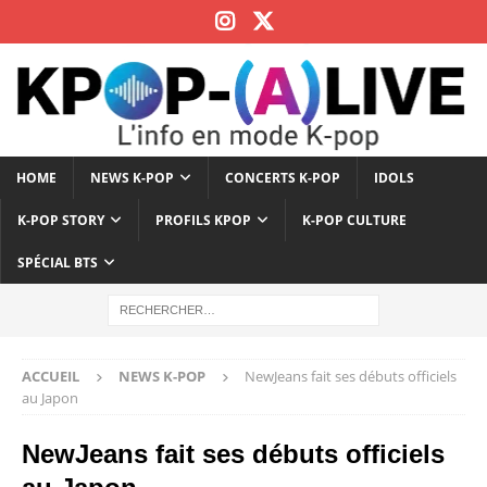
HOME
NEWS K-POP
CONCERTS K-POP
IDOLS
K-POP STORY
PROFILS KPOP
K-POP CULTURE
SPÉCIAL BTS
ACCUEIL
NEWS K-POP
NewJeans fait ses débuts officiels
au Japon
NewJeans fait ses débuts officiels